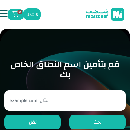
visit mostdeef.com
0
$ USD
عربة الت
قم بتأمين اسم النطاق الخاص
بك
بحث
نقل